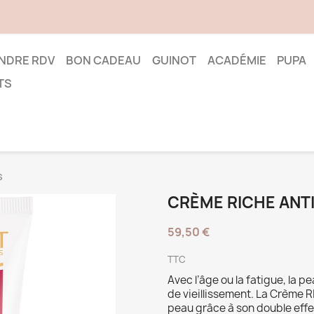
NDRE RDV
BON CADEAU
GUINOT
ACADÉMIE
PUPA
TS
s
CRÈME RICHE ANTI
59,50 €
TTC
Avec l’âge ou la fatigue, la 
de vieillissement. La Crème 
peau grâce à son double effet 