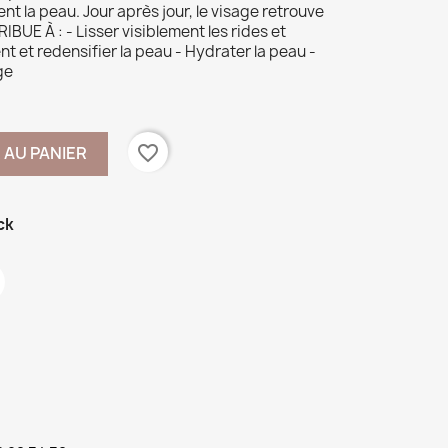
nt la peau. Jour après jour, le visage retrouve
BUE À : - Lisser visiblement les rides et
nt et redensifier la peau - Hydrater la peau -
ge
favorite_border
 AU PANIER
ck