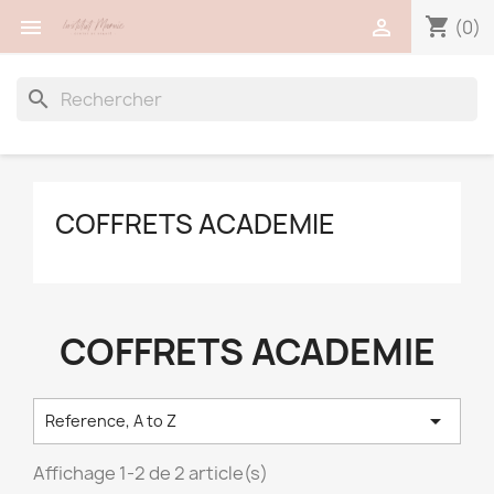
shopping_cart


(0)
search
COFFRETS ACADEMIE
COFFRETS ACADEMIE

Reference, A to Z
Affichage 1-2 de 2 article(s)