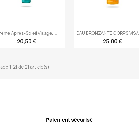
Aperçu rapide
Aperçu rapide


ème Après-Soleil Visage,...
EAU BRONZANTE CORPS VISAG
20,50 €
25,00 €
age 1-21 de 21 article(s)
Paiement sécurisé