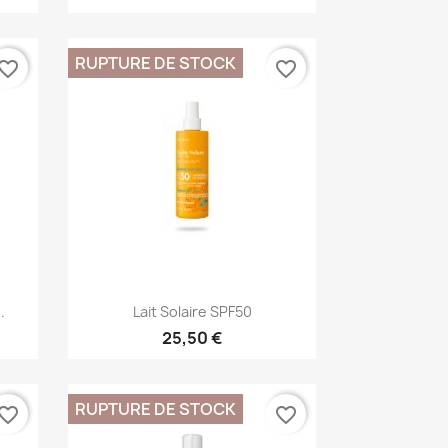
RUPTURE DE STOCK
vorite_border
favorite_border
Aperçu rapide

.
Lait Solaire SPF50
25,50 €
RUPTURE DE STOCK
vorite_border
favorite_border