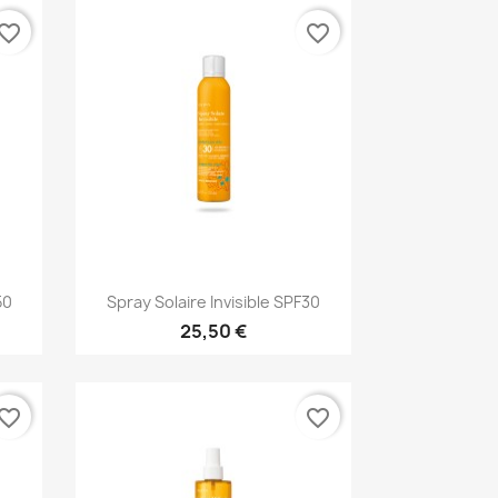
vorite_border
favorite_border
Aperçu rapide

50
Spray Solaire Invisible SPF30
25,50 €
vorite_border
favorite_border