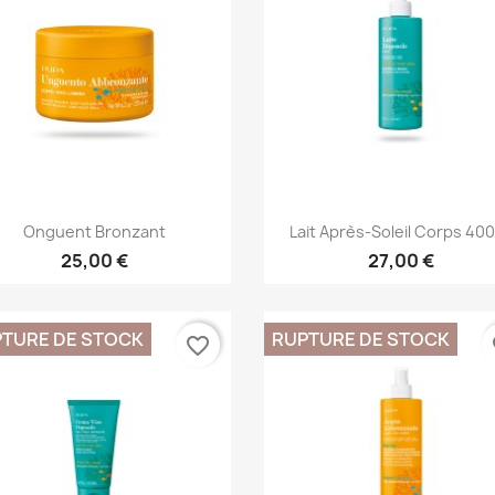
Aperçu rapide
Aperçu rapide


Onguent Bronzant
Lait Après-Soleil Corps 40
25,00 €
27,00 €
TURE DE STOCK
RUPTURE DE STOCK
favorite_border
fa