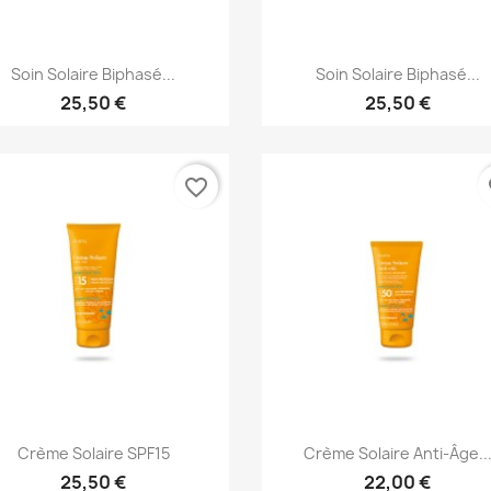
Aperçu rapide
Aperçu rapide


Soin Solaire Biphasé...
Soin Solaire Biphasé...
25,50 €
25,50 €
favorite_border
fa
Aperçu rapide
Aperçu rapide


Crème Solaire SPF15
Crème Solaire Anti-Âge..
25,50 €
22,00 €