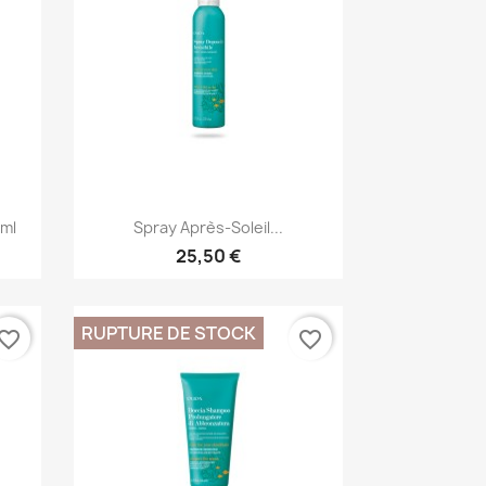
Aperçu rapide

0ml
Spray Après-Soleil...
25,50 €
RUPTURE DE STOCK
vorite_border
favorite_border