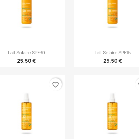
Aperçu rapide
Aperçu rapide


Lait Solaire SPF30
Lait Solaire SPF15
25,50 €
25,50 €
favorite_border
fa