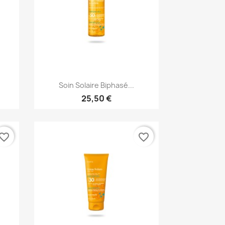
Aperçu rapide

Soin Solaire Biphasé...
25,50 €
vorite_border
favorite_border