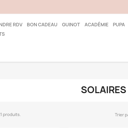
NDRE RDV
BON CADEAU
GUINOT
ACADÉMIE
PUPA
TS
SOLAIRES
 21 produits.
Trier p