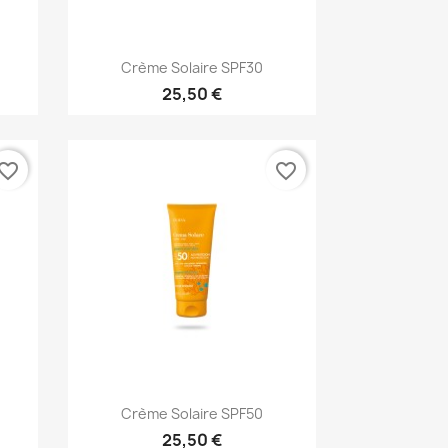
Aperçu rapide

Crème Solaire SPF30
25,50 €
vorite_border
favorite_border
Aperçu rapide

.
Crème Solaire SPF50
25,50 €