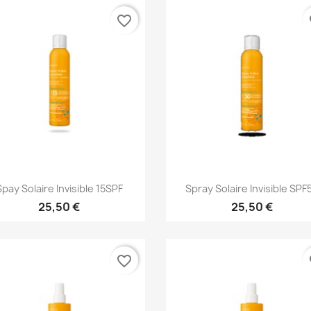
favorite_border
fa
Aperçu rapide
Aperçu rapide


Spay Solaire Invisible 15SPF
Spray Solaire Invisible SPF
25,50 €
25,50 €
favorite_border
fa