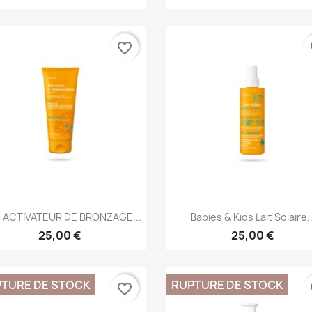
favorite_border
fa
Aperçu rapide
Aperçu rapide


 ACTIVATEUR DE BRONZAGE...
Babies & Kids Lait Solaire..
25,00 €
25,00 €
TURE DE STOCK
RUPTURE DE STOCK
favorite_border
fa