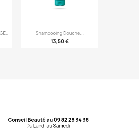
Aperçu rapide

E...
Shampooing Douche...
13,50 €
Conseil Beauté au 09 82 28 34 38
Du Lundi au Samedi