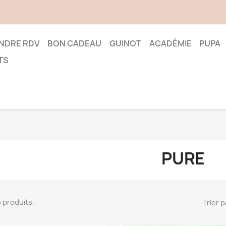
NDRE RDV
BON CADEAU
GUINOT
ACADÉMIE
PUPA
TS
PURE
 6 produits.
Trier p