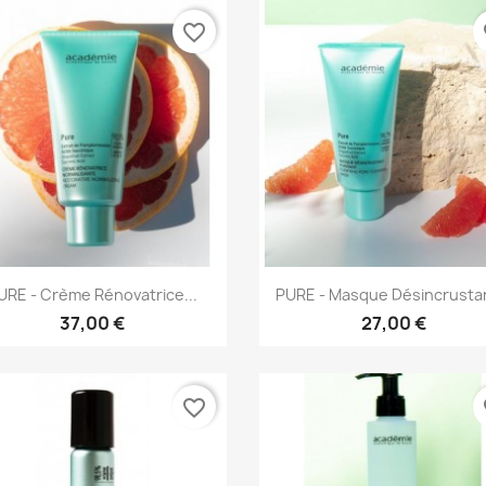
favorite_border
fa
Aperçu rapide
Aperçu rapide


URE - Crème Rénovatrice...
PURE - Masque Désincrustan
37,00 €
27,00 €
favorite_border
fa