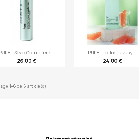
Aperçu rapide
Aperçu rapide


PURE - Stylo Correcteur...
PURE - Lotion Juvanyl...
26,00 €
24,00 €
hage 1-6 de 6 article(s)