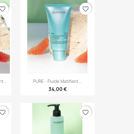
vorite_border
favorite_border
Aperçu rapide

t...
PURE - Fluide Matifiant...
34,00 €
vorite_border
favorite_border