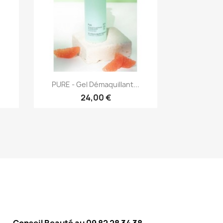
Aperçu rapide

PURE - Gel Démaquillant...
24,00 €