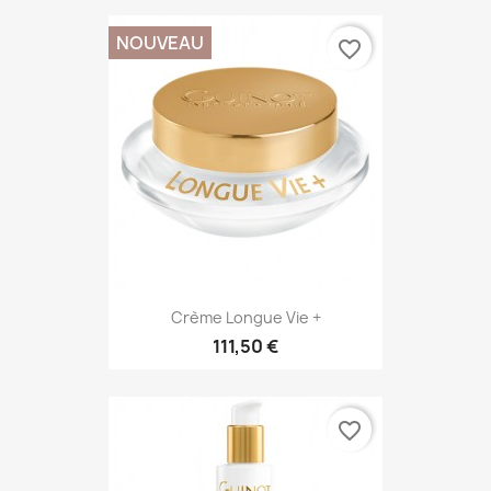
NOUVEAU
favorite_border
Crème Longue Vie +
111,50 €
favorite_border