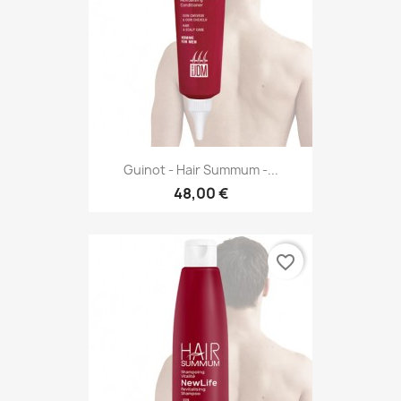
Guinot - Hair Summum -...
48,00 €
favorite_border