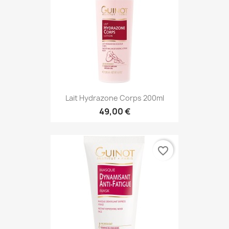
Lait Hydrazone Corps 200ml
49,00 €
favorite_border