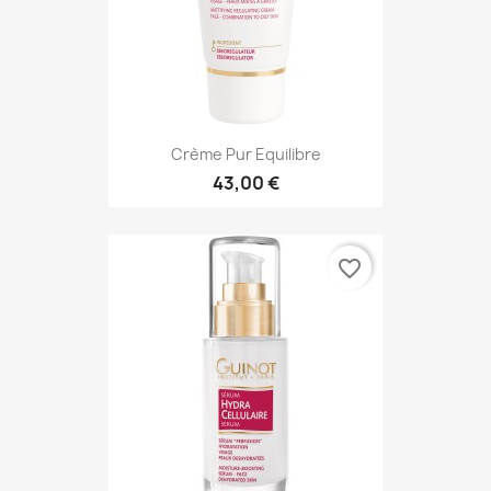
Crème Pur Equilibre
43,00 €
favorite_border