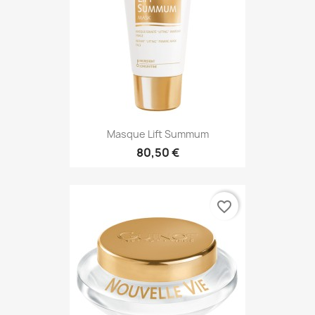
Masque Lift Summum
80,50 €
favorite_border