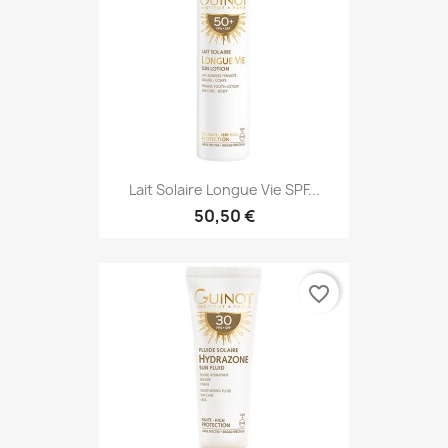
Lait Solaire Longue Vie SPF...
50,50 €
favorite_border