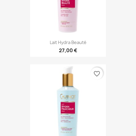
Lait Hydra Beauté
27,00 €
favorite_border