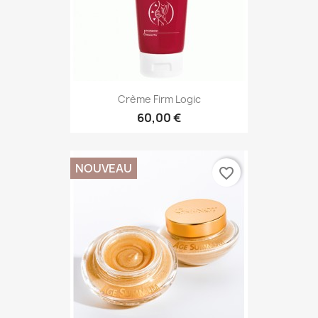
Crème Firm Logic
60,00 €
NOUVEAU
favorite_border