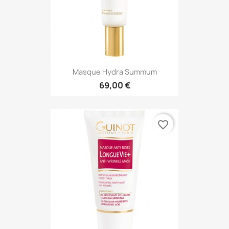
Masque Hydra Summum
69,00 €
favorite_border