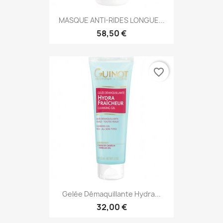
MASQUE ANTI-RIDES LONGUE...
58,50 €
favorite_border
Gelée Démaquillante Hydra...
32,00 €