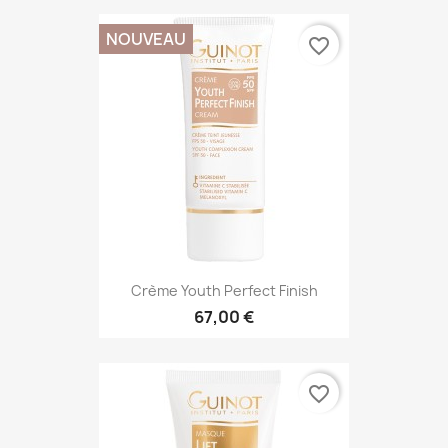
NOUVEAU
favorite_border
Crème Youth Perfect Finish
67,00 €
favorite_border