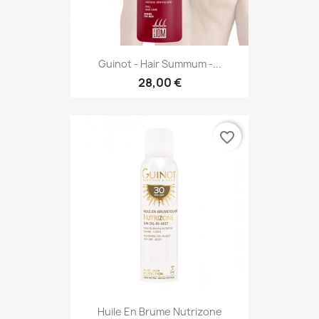
Guinot - Hair Summum -...
28,00 €
favorite_border
Huile En Brume Nutrizone