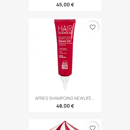
45,00 €
favorite_border
APRES SHAMPOING NEWLIFE...
48,00 €
favorite_border