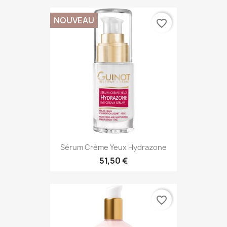
NOUVEAU
favorite_border
Sérum Crème Yeux Hydrazone
51,50 €
favorite_border