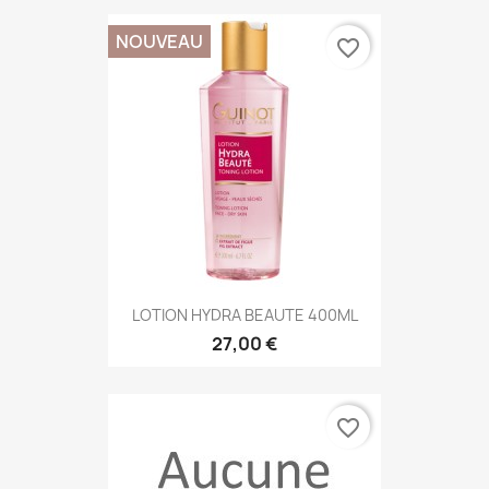
NOUVEAU
favorite_border
LOTION HYDRA BEAUTE 400ML
27,00 €
favorite_border