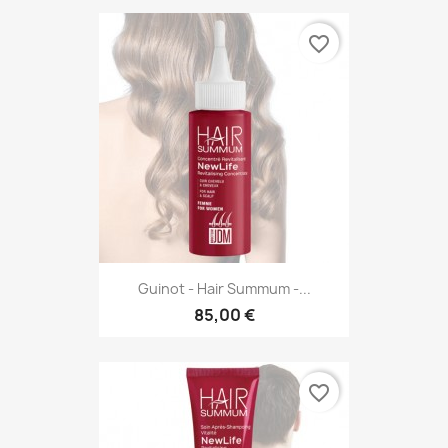
favorite_border
Guinot - Hair Summum -...
85,00 €
favorite_border