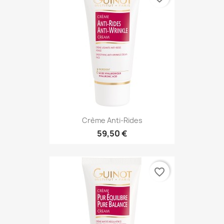
Crème Anti-Rides
59,50 €
favorite_border