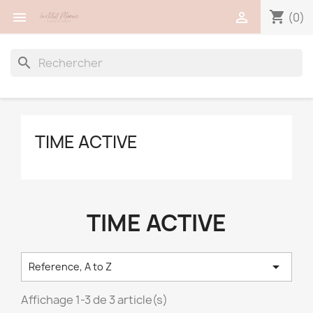
shopping_cart


(0)
search
TIME ACTIVE
TIME ACTIVE

Reference, A to Z
Affichage 1-3 de 3 article(s)