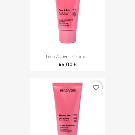
Time Active - Crème...
45,00 €
favorite_border