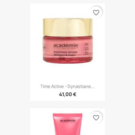
favorite_border
Time Active - Dynastiane...
41,00 €
favorite_border