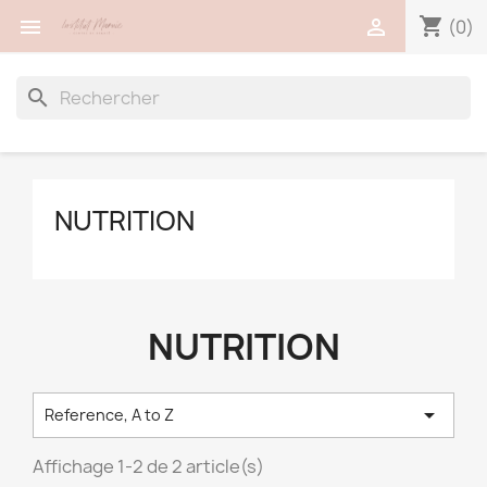
shopping_cart


(0)
search
NUTRITION
NUTRITION

Reference, A to Z
Affichage 1-2 de 2 article(s)