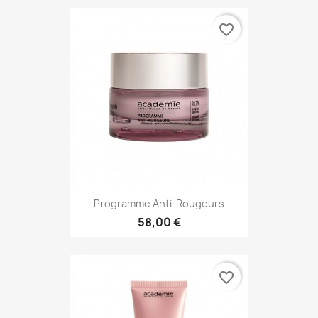
favorite_border
Programme Anti-Rougeurs
58,00 €
favorite_border