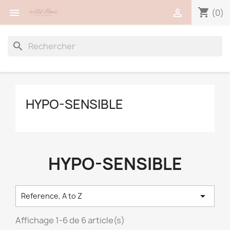
shopping_cart


(0)
search
HYPO-SENSIBLE
HYPO-SENSIBLE

Reference, A to Z
Affichage 1-6 de 6 article(s)