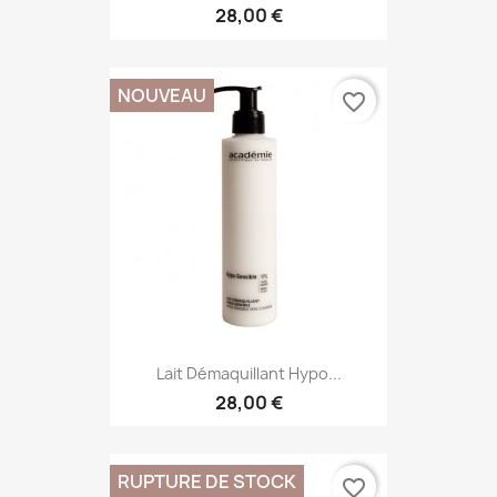
28,00 €
NOUVEAU
favorite_border
Lait Démaquillant Hypo...
28,00 €
RUPTURE DE STOCK
favorite_border