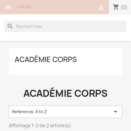
shopping_cart


(0)
search
ACADÉMIE CORPS
ACADÉMIE CORPS

Reference, A to Z
Affichage 1-2 de 2 article(s)